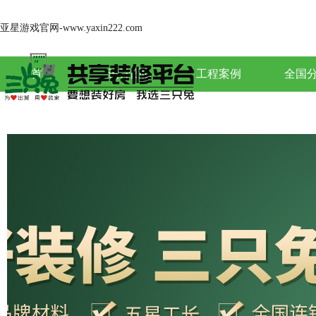
亚星游戏官网-www.yaxin222.com
首页
设计团队
工程案例
全国
关于亚星游戏官网-www.yaxin222.com