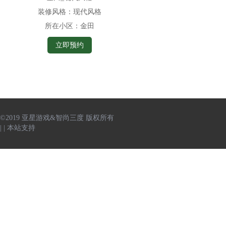
装修风格：
现代风格
所在小区：
金田
立即预约
©2019 亚星游戏&智尚三度 版权所有
|
|
本站支持