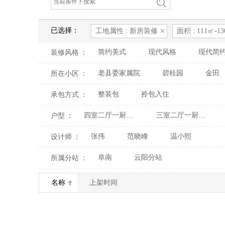
已选择：
工地属性 : 新房装修
面积 : 111㎡-1
简约美式
现代风格
现代简
装修风格
：
老县委家属院
碧桂园
金田
所在小区
：
整装包
拎包入住
承包方式
：
四室二厅一厨二卫
三室二厅一厨二卫
户型
：
张伟
范晓峰
温小熙
设计师
：
阜南
云阳分站
所属分站
：
名称
上架时间