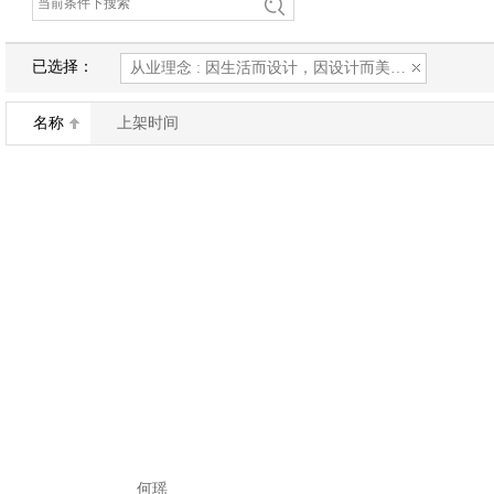
已选择：
从业理念 : 因生活而设计，因设计而美好。
名称
上架时间
何瑶