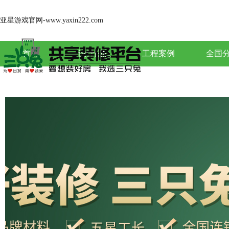
亚星游戏官网-www.yaxin222.com
首页
设计团队
工程案例
全国
关于亚星游戏官网-www.yaxin222.com