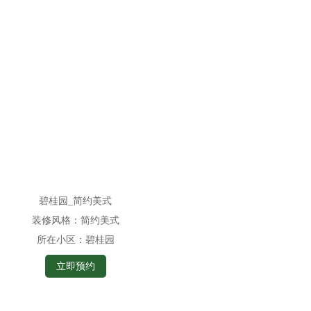
碧桂园_简约美式
装修风格：
简约美式
所在小区：
碧桂园
立即预约