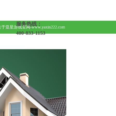
服务热线：
于亚星游戏官网-www.yaxin222.com
400-833-1153