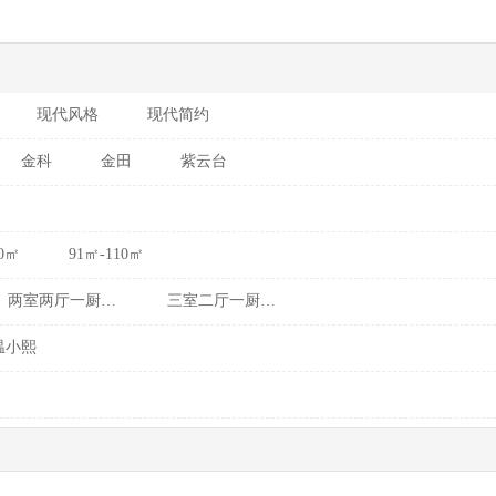
现代风格
现代简约
金科
金田
紫云台
20㎡
91㎡-110㎡
两室两厅一厨两卫
三室二厅一厨二卫
温小熙