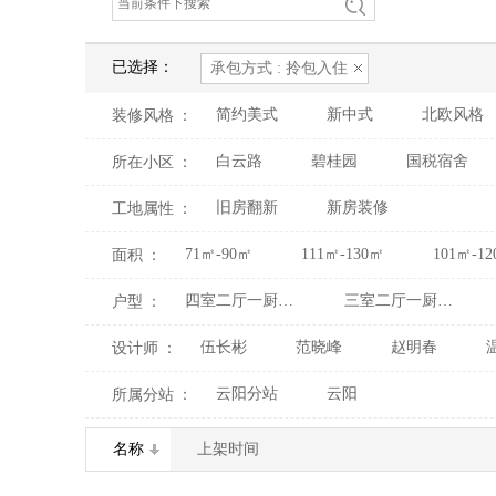
已选择：
承包方式 : 拎包入住
简约美式
新中式
北欧风格
装修风格
：
白云路
碧桂园
国税宿舍
所在小区
：
旧房翻新
新房装修
工地属性
：
71㎡-90㎡
111㎡-130㎡
101㎡-1
面积
：
四室二厅一厨二卫
三室二厅一厨一卫
户型
：
伍长彬
范晓峰
赵明春
设计师
：
云阳分站
云阳
所属分站
：
名称
上架时间