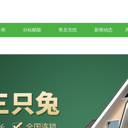
分布
分站赋能
售后无忧
新闻动态
关