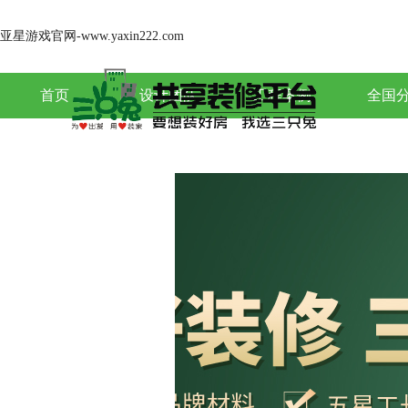
亚星游戏官网-www.yaxin222.com
首页
设计团队
工程案例
全国