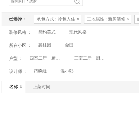
已选择：
承包方式 : 拎包入住
工地属性 : 新房装修
简约美式
现代风格
装修风格
：
碧桂园
金田
所在小区
：
四室二厅一厨二卫
三室二厅一厨二卫
户型
：
范晓峰
温小熙
设计师
：
名称
上架时间