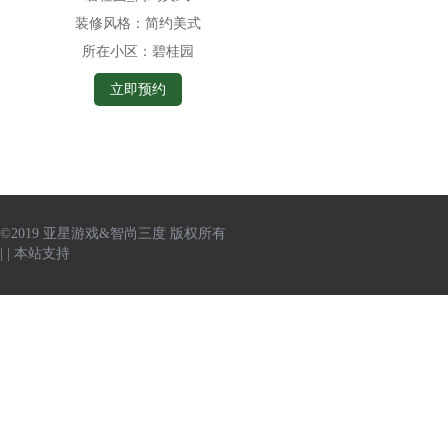
装修风格：
简约美式
所在小区：
碧桂园
立即预约
©2019 亚星游戏&智尚三度 版权所有
|
|
本站支持