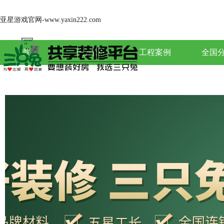
亚星游戏官网-www.yaxin222.com
首页
设计团队
工程案例
全国
关于亚星游戏官网-www.yaxin222.com